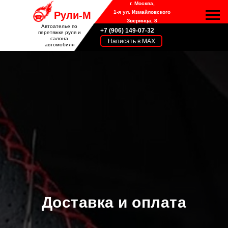
г. Москва,
1-я ул. Измайловского
Рули-М
Зверинца, 8
Автоателье по
+7 (906) 149-07-32
перетяжке руля и
салона
Написать в MAX
автомобиля
Доставка и оплата