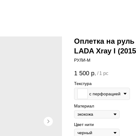
Оплетка на руль L
LADA Xray I (2015
РУЛИ-М
1 500
р.
/
1 pc
Текстура
с перфорацией
Материал
Цвет нити